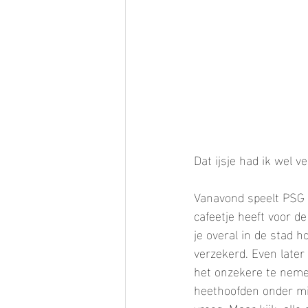
Dat ijsje had ik wel 
Vanavond speelt PSG 
cafeetje heeft voor d
je overal in de stad 
verzekerd. Even later 
het onzekere te nemen
heethoofden onder mij
vroeg. Maar kijk, all