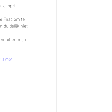
 al opzit. 
de Fnac om te 
 duidelijk niet 
en uit en mijn 
file.mp4