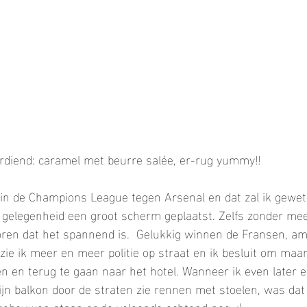
verdiend: caramel met beurre salée, er-rug yummy!!
in de Champions League tegen Arsenal en dat zal ik gewet
e gelegenheid een groot scherm geplaatst. Zelfs zonder mee
horen dat het spannend is.  Gelukkig winnen de Fransen, a
zie ik meer en meer politie op straat en ik besluit om maar 
 en terug te gaan naar het hotel. Wanneer ik even later e
n balkon door de straten zie rennen met stoelen, was dat 
e gebouwen staan er de volgende ochtend nog. ;)