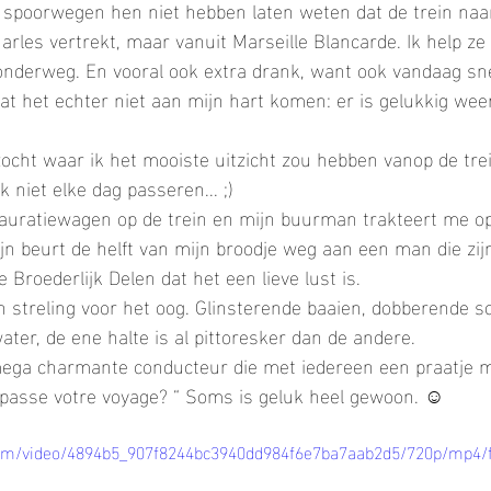
e spoorwegen hen niet hebben laten weten dat de trein naar
arles vertrekt, maar vanuit Marseille Blancarde. Ik help ze
 onderweg. En vooral ook extra drank, want ook vandaag sn
aat het echter niet aan mijn hart komen: er is gelukkig weer
zocht waar ik het mooiste uitzicht zou hebben vanop de trein
 niet elke dag passeren... ;)
tauratiewagen op de trein en mijn buurman trakteert me op
mijn beurt de helft van mijn broodje weg aan een man die zi
 Broederlijk Delen dat het een lieve lust is. 
en streling voor het oog. Glinsterende baaien, dobberende sc
ter, de ene halte is al pittoresker dan de andere.
mega charmante conducteur die met iedereen een praatje 
passe votre voyage? “ Soms is geluk heel gewoon. ☺️
c.com/video/4894b5_907f8244bc3940dd984f6e7ba7aab2d5/720p/mp4/f