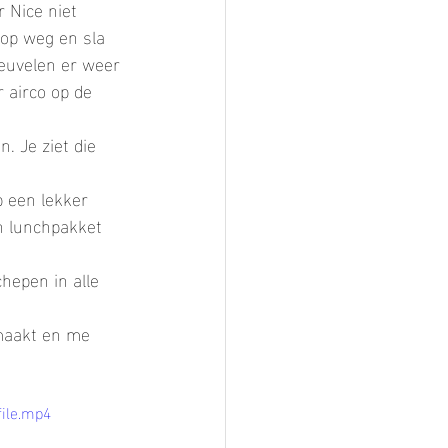
 Nice niet 
 op weg en sla 
euvelen er weer 
 airco op de 
. Je ziet die 
 een lekker 
jn lunchpakket 
hepen in alle 
maakt en me 
ile.mp4