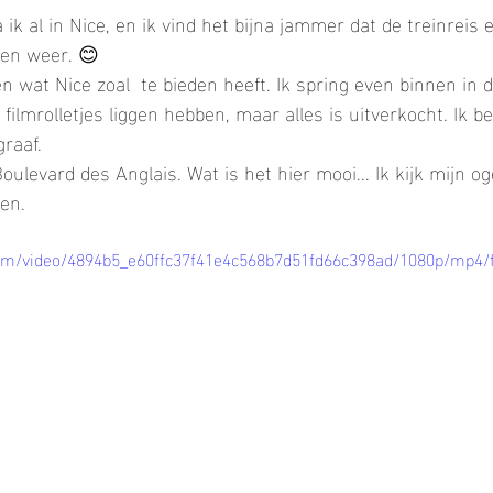
ik al in Nice, en ik vind het bijna jammer dat de treinreis er
en weer. 😊
n wat Nice zoal  te bieden heeft. Ik spring even binnen in 
filmrolletjes liggen hebben, maar alles is uitverkocht. Ik ben
graaf.
levard des Anglais. Wat is het hier mooi... Ik kijk mijn og
en. 
c.com/video/4894b5_e60ffc37f41e4c568b7d51fd66c398ad/1080p/mp4/