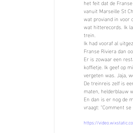
het feit dat de Frans
vanuit Marseille St Ch
wat proviand in voor
wat hitterecords. Ik l
trein.
Ik had vooraf al uitge
Franse Riviera dan ook
Er is zowaar een res
koffietje. Ik geef op 
vergeten was. Jaja, we
De treinreis zelf is e
maten, helderblauw wa
En dan is er nog de 
vraagt: “Comment se 
https://video.wixstati