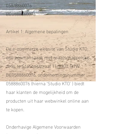
058/8860076
BE0588860076
Artikel 1: Algemene bepalingen
De e-commerce website van Studio KTO,
een eenmanszaak met maatschappelijke
zetel te Stationsstraat 11/0301, BTW
BE0588860076, ondernemingsnummer
0588860076 (hierna ‘Studio KTO' ) biedt
haar klanten de mogelijkheid om de
producten uit haar webwinkel online aan
te kopen.
Onderhavige Algemene Voorwaarden