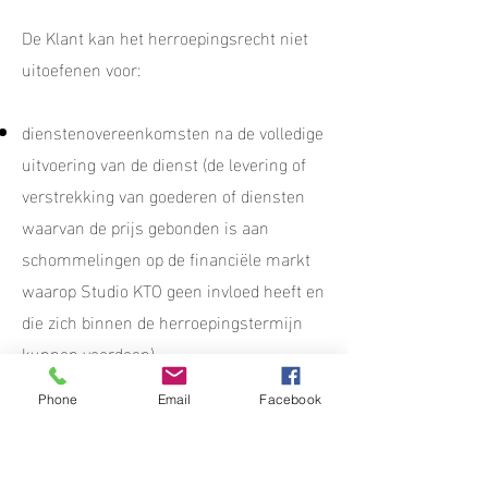
De Klant kan het herroepingsrecht niet
uitoefenen voor:
dienstenovereenkomsten na de volledige
uitvoering van de dienst (de levering of
verstrekking van goederen of diensten
waarvan de prijs gebonden is aan
schommelingen op de financiële markt
waarop Studio KTO geen invloed heeft en
die zich binnen de herroepingstermijn
kunnen voordoen)
de levering van volgens specificaties van
Phone
Email
Facebook
de Klant vervaardigde goederen, of die
duidelijk voor een specifieke persoon
bestemd zijn;